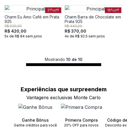
21%
off
16%
off
Charm Eu Amo Café em Prata
Charm Barra de Chocolate em
925
Prata 925
R$ 530,00
R$ 440,00
R$ 420,00
R$ 370,00
5x de R$ 84 sem juros
4x de R$ 92.5 sem juros
Mostrando
10 de 10
Experiências que
surpreendem
Vantagens exclusivas Monte Carlo
Ganhe Bônus
Primeira Compra
Código d
Ganhe créditos para você
20% OFF para novos
Desconto ex