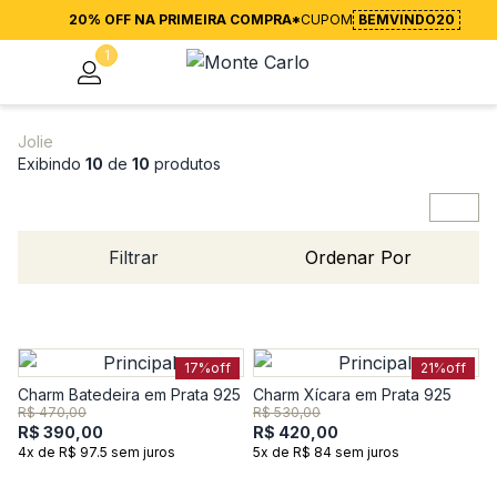
20% OFF NA PRIMEIRA COMPRA*
CUPOM
BEMVINDO20
1
Jolie
Exibindo
10
de
10
produtos
Filtrar
Ordenar Por
17%
off
21%
off
Charm Batedeira em Prata 925
Charm Xícara em Prata 925
R$ 470,00
R$ 530,00
R$ 390,00
R$ 420,00
4x de R$ 97.5 sem juros
5x de R$ 84 sem juros