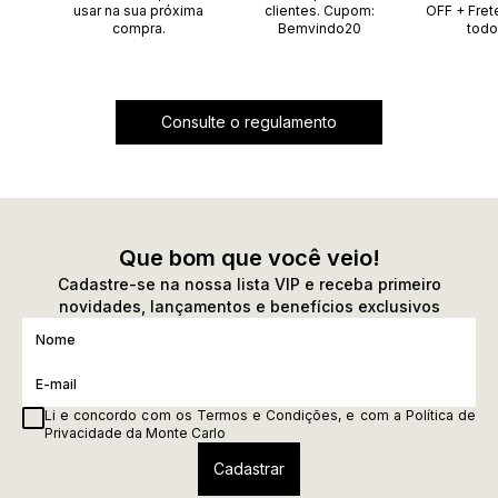
usar na sua próxima
clientes. Cupom:
OFF + Fret
compra.
Bemvindo20
todo
Consulte o regulamento
Que bom que você veio!
Cadastre-se na nossa lista VIP e receba primeiro
novidades, lançamentos e benefícios exclusivos
Li e concordo com os
Termos e Condições
, e com a
Política de
Privacidade
da Monte Carlo