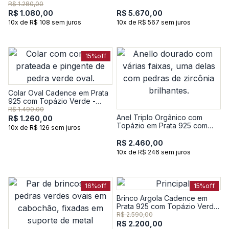
Safira
Banho de Ouro Amarelo 18K -
R$ 1.280,00
16 cm
R$ 1.080,00
R$ 5.670,00
10x de R$ 108 sem juros
10x de R$ 567 sem juros
15%
off
Colar Oval Cadence em Prata
925 com Topázio Verde -
44,5 cm
R$ 1.490,00
Anel Triplo Orgânico com
R$ 1.260,00
Topázio em Prata 925 com
10x de R$ 126 sem juros
Banho de Ouro Amarelo 18K
R$ 2.460,00
10x de R$ 246 sem juros
16%
off
15%
off
Brinco Argola Cadence em
Prata 925 com Topázio Verde
e Safira
R$ 2.590,00
R$ 2.200,00