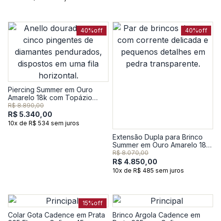
40%
off
40%
off
Piercing Summer em Ouro
Amarelo 18k com Topázio
Incolor
R$ 8.890,00
R$ 5.340,00
10x de R$ 534 sem juros
Extensão Dupla para Brinco
Summer em Ouro Amarelo 18k
com Topázio Incolor
R$ 8.070,00
R$ 4.850,00
10x de R$ 485 sem juros
15%
off
Colar Gota Cadence em Prata
Brinco Argola Cadence em