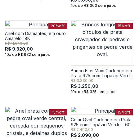
10x de R$ 303 sem juros
20%
off
15%
off
Anel com Diamantes, em ouro
Amarelo 18K
R$ 11.640,00
R$ 9.320,00
10x de R$ 932 sem juros
Brinco Elos Maxi Cadence em
Prata 925 com Topázio Verde
e Safira
R$ 3.830,00
R$ 3.250,00
10x de R$ 325 sem juros
15%
off
15%
off
Colar Oval Cadence em Prata
925 com Topázio Verde - 60
cm
R$ 2.460,00
R$ 2.090,00