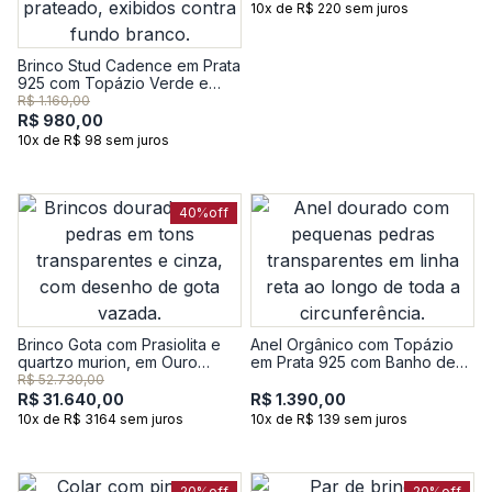
10x de R$ 220 sem juros
Brinco Stud Cadence em Prata
925 com Topázio Verde e
Safira
R$ 1.160,00
R$ 980,00
10x de R$ 98 sem juros
40%
off
Brinco Gota com Prasiolita e
Anel Orgânico com Topázio
quartzo murion, em Ouro
em Prata 925 com Banho de
Amarelo 18k
Ouro Amarelo 18K
R$ 52.730,00
R$ 31.640,00
R$ 1.390,00
10x de R$ 3164 sem juros
10x de R$ 139 sem juros
20%
off
20%
off