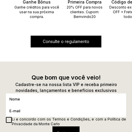
Ganhe Bônus
Primeira Compra
Código d
Ganhe créditos para você
20% OFF para novos
Desconto ex
usar na sua próxima
clientes. Cupom:
OFF + Fret
compra.
Bemvindo20
todo
Consulte o regulamento
Que bom que você veio!
Cadastre-se na nossa lista VIP e receba primeiro
novidades, lançamentos e benefícios exclusivos
Li e concordo com os
Termos e Condições
, e com a
Política de
Privacidade
da Monte Carlo