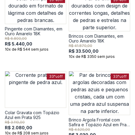
Pingente com Diamantes, em
Ouro Amarelo 18K
Brincos com Diamantes, em
R$ 6.800,00
Ouro Amarelo 18K
R$ 5.440,00
R$ 41.870,00
10x de R$ 544 sem juros
R$ 33.500,00
10x de R$ 3350 sem juros
33%
off
33%
off
Colar Gravata com Topázio
Azul em Prata 925
Brinco Argola Frontal com
R$ 3.110,00
Safira e Topázio Azul em Prata
R$ 2.080,00
925
R$ 4.520,00
10x de R$ 208 sem juros
R$ 3.030,00