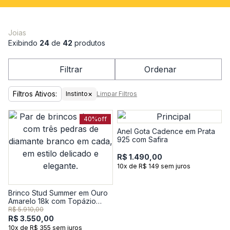
Joias
Exibindo
24
de
42
produtos
Filtrar
Ordenar
Filtros Ativos:
×
Instinto
Limpar Filtros
40%
off
Anel Gota Cadence em Prata
925 com Safira
R$ 1.490,00
10x de R$ 149 sem juros
Brinco Stud Summer em Ouro
Amarelo 18k com Topázio
Incolor
R$ 5.910,00
R$ 3.550,00
10x de R$ 355 sem juros