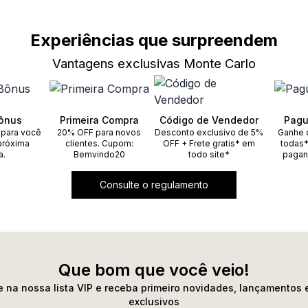
Experiências que surpreendem
Vantagens exclusivas Monte Carlo
ônus
Primeira Compra
Código de Vendedor
Pagu
 para você
20% OFF para novos
Desconto exclusivo de 5%
Ganhe 
próxima
clientes. Cupom:
OFF + Frete gratis* em
todas*
a.
Bemvindo20
todo site*
pagan
Consulte o regulamento
Que bom que você veio!
 na nossa lista VIP e receba primeiro novidades, lançamentos 
exclusivos