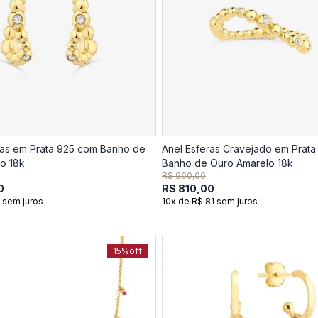
ras em Prata 925 com Banho de
Anel Esferas Cravejado em Prat
o 18k
Banho de Ouro Amarelo 18k
R$ 960,00
0
R$ 810,00
 sem juros
10x de R$ 81 sem juros
15%
off