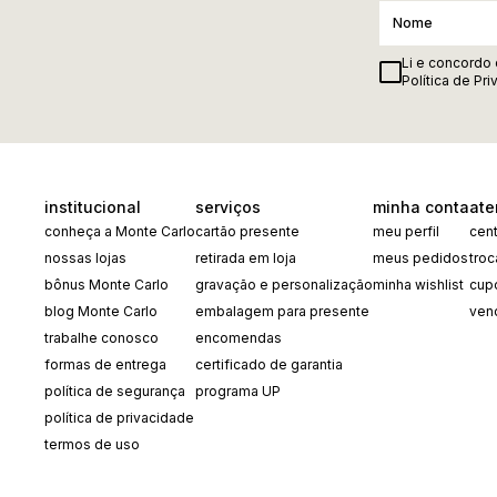
Li e concordo
Política de Pr
institucional
serviços
minha conta
ate
conheça a Monte Carlo
cartão presente
meu perfil
cent
nossas lojas
retirada em loja
meus pedidos
tro
bônus Monte Carlo
gravação e personalização
minha wishlist
cup
blog Monte Carlo
embalagem para presente
ven
trabalhe conosco
encomendas
formas de entrega
certificado de garantia
política de segurança
programa UP
política de privacidade
termos de uso