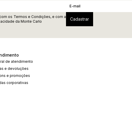
 com os
Termos e Condições
, e com a
ivacidade
da Monte Carlo
ndimento
ral de atendimento
cas e devoluções
ons e promoções
das corporativas