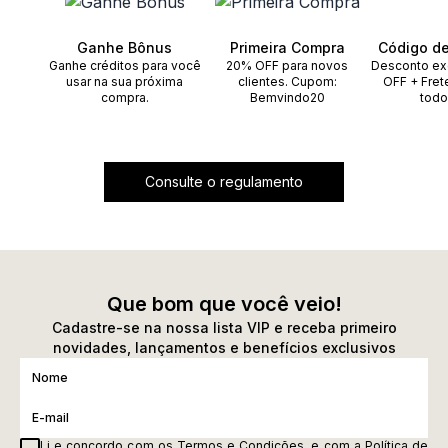
Ganhe Bônus
Primeira Compra
Código d
Ganhe créditos para você
20% OFF para novos
Desconto ex
usar na sua próxima
clientes. Cupom:
OFF + Fret
compra.
Bemvindo20
todo
Consulte o regulamento
Que bom que você veio!
Cadastre-se na nossa lista VIP e receba primeiro
novidades, lançamentos e benefícios exclusivos
Li e concordo com os
Termos e Condições
, e com a
Política de