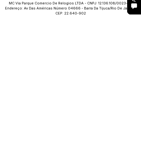
MC Via Parque Comercio De Relogios LTDA - CNPJ: 12.136.108/0023-09
Endereço: Av Das Américas Número 04666 - Barra Da Tijuca/Rio De Janeiro
CEP: 22.640-902