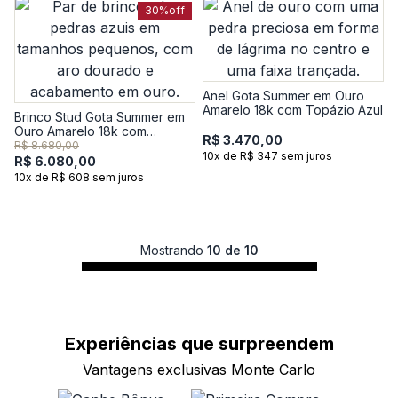
30%
off
Anel Gota Summer em Ouro
Amarelo 18k com Topázio Azul
Brinco Stud Gota Summer em
Ouro Amarelo 18k com
R$ 3.470,00
Topázio Azul
R$ 8.680,00
10x de R$ 347 sem juros
R$ 6.080,00
10x de R$ 608 sem juros
Mostrando
10 de 10
Experiências que
surpreendem
Vantagens exclusivas Monte Carlo