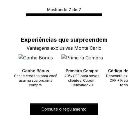
Mostrando
7 de 7
Experiências que
surpreendem
Vantagens exclusivas Monte Carlo
Ganhe Bônus
Primeira Compra
Código d
Ganhe créditos para você
20% OFF para novos
Desconto ex
usar na sua próxima
clientes. Cupom:
OFF + Fret
compra.
Bemvindo20
todo
Consulte o regulamento