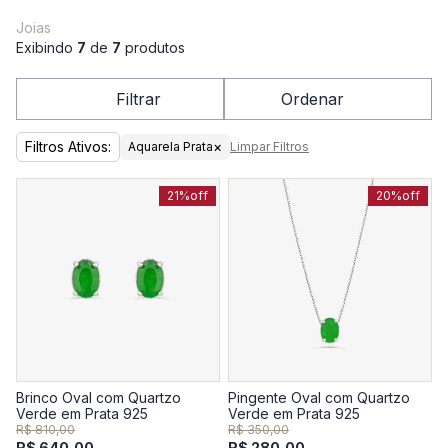
Joias
Exibindo
7
de
7
produtos
Filtrar
Ordenar
Filtros Ativos:
×
Aquarela Prata
Limpar Filtros
21%
off
20%
off
Brinco Oval com Quartzo
Pingente Oval com Quartzo
Verde em Prata 925
Verde em Prata 925
R$ 810,00
R$ 350,00
R$ 640,00
R$ 280,00