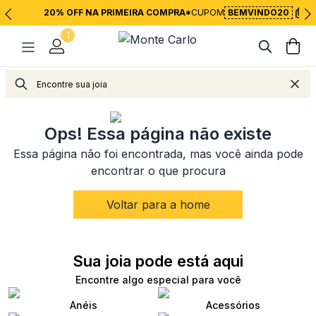
20% OFF NA PRIMEIRA COMPRA*
CUPOM
BEMVINDO20
1
<
Voltar para página inicial
Ops! Essa página não existe
Essa página não foi encontrada, mas você ainda pode
encontrar o que procura
Voltar para a home
Sua joia pode está aqui
Encontre algo especial para você
Anéis
Acessórios