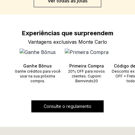
Ver todas as joias
Experiências que
surpreendem
Vantagens exclusivas Monte Carlo
Ganhe Bônus
Primeira Compra
Código d
Ganhe créditos para você
20% OFF para novos
Desconto ex
usar na sua próxima
clientes. Cupom:
OFF + Fret
compra.
Bemvindo20
todo
Consulte o regulamento