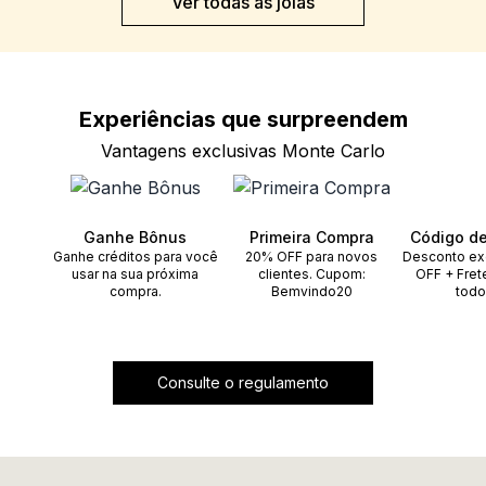
Ver todas as joias
Experiências que
surpreendem
Vantagens exclusivas Monte Carlo
Ganhe Bônus
Primeira Compra
Código d
Ganhe créditos para você
20% OFF para novos
Desconto ex
usar na sua próxima
clientes. Cupom:
OFF + Fret
compra.
Bemvindo20
todo
Consulte o regulamento