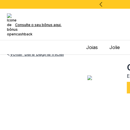
Consulte o seu bônus aqui.
Joias
Jolie
<
Voltar para página inicial
E