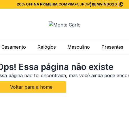
20% OFF NA PRIMEIRA COMPRA*
CUPOM
BEMVINDO20
Casamento
Relógios
Masculino
Presentes
Ops! Essa página não existe
ssa página não foi encontrada, mas você ainda pode enco
Voltar para a home