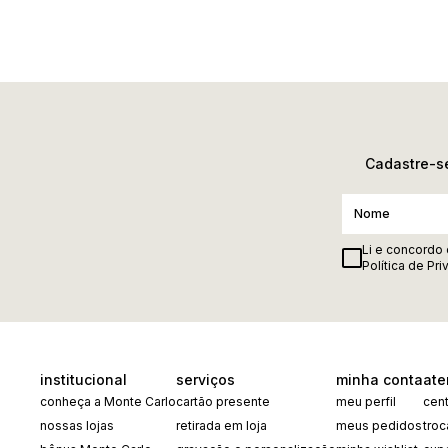
Cadastre-se
Li e concordo
Política de Pr
institucional
serviços
minha conta
ate
conheça a Monte Carlo
cartão presente
meu perfil
cent
nossas lojas
retirada em loja
meus pedidos
tro