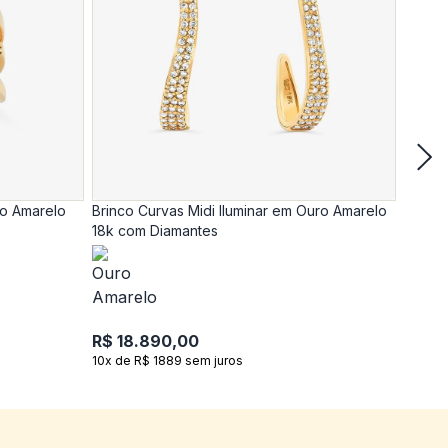
ro Amarelo
Brinco Curvas Midi Iluminar em Ouro Amarelo
Anel C
18k com Diamantes
18k c
R$ 18.890,00
R$ 17
10x de R$ 1889 sem juros
10x de