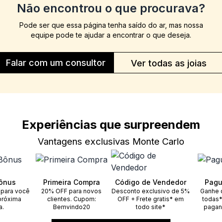
Não encontrou o que procurava?
Pode ser que essa página tenha saído do ar, mas nossa
equipe pode te ajudar a encontrar o que deseja.
Falar com um consultor
Ver todas as joias
Experiências que surpreendem
Vantagens exclusivas Monte Carlo
ônus
Primeira Compra
Código de Vendedor
Pagu
 para você
20% OFF para novos
Desconto exclusivo de 5%
Ganhe 
próxima
clientes. Cupom:
OFF + Frete gratis* em
todas*
a.
Bemvindo20
todo site*
pagan